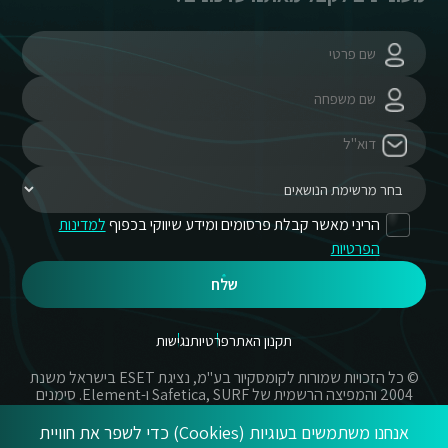
הריני מאשר קבלת פרסומים ומידע שיווקי בכפוף
למדינות
הפרטיות
שלח
תקנון האתר
פרטיות
נגישות
© כל הזכויות שמורות לקומסקיור בע"מ, נציגת ESET בישראל משנת
2004 והמפיצה הרשמית של Safetica, SURF ו-Element. סימנים
מסחריים אשר בשימוש באתר זה הינם סימנים מסחריים או מותגים
רשומים של החברות הרשומות.