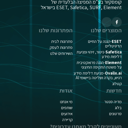
קומסקיור בע"מ המפיצה הבלעדית של
ESET, Safetica, SURF, Element בישראל
המוצרים שלנו
הפתרונות שלנו
ESET
-הגנה על החיים
פתרונות לבית
הדיגיטליים
פתרונות לעסק
Safetica
-ניטור, זיהוי ומניעת
השירותים שלנו
דליפות מידע
Element
-הגנה פרואקטיבית
על משטח התקיפה החיצוני
Ovalix.ai
-מניעת דליפת מידע
רגיש, בקרה ושליטה ביישומי AI
קטלוג
חדשות
אודות
מדיה סנטר
מי אנחנו
בלוג
שותפים
סרטונים
אירועים
קריירה
מעוניינים לקבל מאתנו עדכונים?