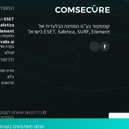
המוצרי
ESET
-הג
afetica
קומסקיור בע"מ המפיצה הבלעדית של
ESET, Safetica, SURF, Element בישראל
lement
התקיפה הח
valix.ai
בקרה ושליט
קטלוג
חדשות
מדיה סנט
בלוג
סרטונים
מסחריים 