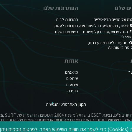
ם שלנו
הפתרונות שלנו
נה על החיים הדיגיטליים
פתרונות לבית
S
-ניטור, זיהוי ומניעת דליפות מידע
פתרונות לעסק
E
-הגנה פרואקטיבית על משטח
השירותים שלנו
יצוני
O
-מניעת דליפת מידע רגיש,
ה ביישומי AI
אודות
ר
מי אנחנו
שותפים
אירועים
קריירה
תקנון האתר
פרטיות
נגישות
אשר בשימוש באתר זה הינם סימנים מסחריים או מותגים רשומים של החברות ה