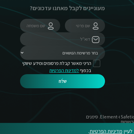
מעוניינים לקבל מאתנו עדכונים?
הריני מאשר קבלת פרסומים ומידע שיווקי
בכפוף
למדינות הפרטיות
שלח
© כל הזכויות שמורות לקומסקיור בע"מ, נציגת ESET בישראל משנת 2004 והמפיצה הרשמית של Safetica, SURF ו-Element. סימנים
רשומות.