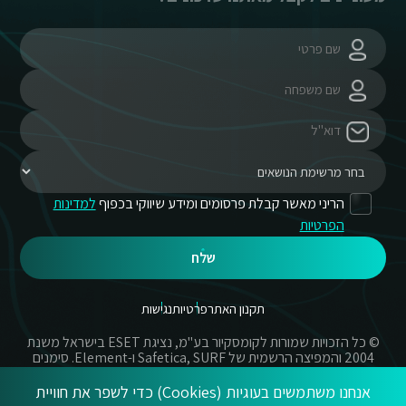
הריני מאשר קבלת פרסומים ומידע שיווקי בכפוף
למדינות
הפרטיות
שלח
תקנון האתר
פרטיות
נגישות
© כל הזכויות שמורות לקומסקיור בע"מ, נציגת ESET בישראל משנת
2004 והמפיצה הרשמית של Safetica, SURF ו-Element. סימנים
מסחריים אשר בשימוש באתר זה הינם סימנים מסחריים או מותגים
רשומים של החברות הרשומות.
אנחנו משתמשים בעוגיות (Cookies) כדי לשפר את חוויית