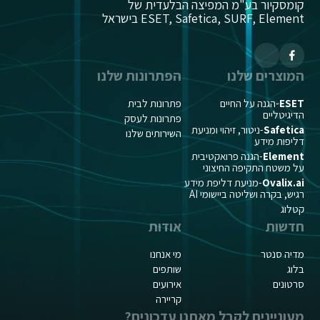
קומסקיור בע"מ המפיצה הבלעדית של
ESET, Safetica, SURF, Element בישראל
המוצרים שלנו
הפתרונות שלנו
ESET
-הגנה על החיים
פתרונות לבית
הדיגיטליים
פתרונות לעסק
Safetica
-ניטור, זיהוי ומניעת
השירותים שלנו
דליפות מידע
Element
-הגנה פרואקטיבית
על משטח התקיפה החיצוני
Ovalix.ai
-מניעת דליפת מידע
רגיש, בקרה ושליטה ביישומי AI
קטלוג
חדשות
אודות
מדיה סנטר
מי אנחנו
בלוג
שותפים
סרטונים
אירועים
קריירה
מעוניינים לקבל מאתנו עדכונים?