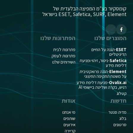
קומסקיור בע"מ המפיצה הבלעדית של
ESET, Safetica, SURF, Element בישראל
המוצרים שלנו
הפתרונות שלנו
ESET
-הגנה על החיים
פתרונות לבית
הדיגיטליים
פתרונות לעסק
Safetica
-ניטור, זיהוי ומניעת
השירותים שלנו
דליפות מידע
Element
-הגנה פרואקטיבית
על משטח התקיפה החיצוני
Ovalix.ai
-מניעת דליפת מידע
רגיש, בקרה ושליטה ביישומי AI
קטלוג
חדשות
אודות
מדיה סנטר
מי אנחנו
בלוג
שותפים
סרטונים
אירועים
קריירה