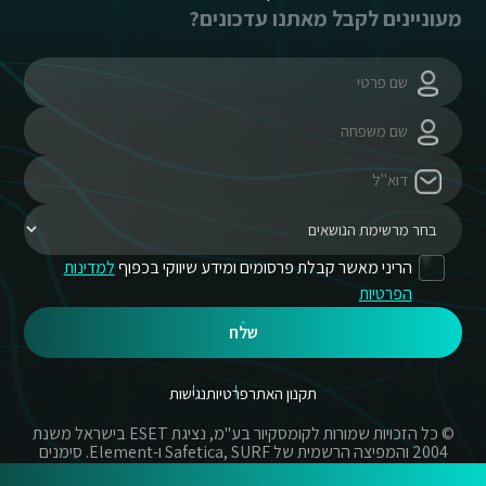
מעוניינים לקבל מאתנו עדכונים?
הריני מאשר קבלת פרסומים ומידע שיווקי בכפוף
למדינות
הפרטיות
שלח
תקנון האתר
פרטיות
נגישות
© כל הזכויות שמורות לקומסקיור בע"מ, נציגת ESET בישראל משנת
2004 והמפיצה הרשמית של Safetica, SURF ו-Element. סימנים
מסחריים אשר בשימוש באתר זה הינם סימנים מסחריים או מותגים