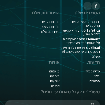
המוצרים שלנו
הפתרונות שלנו
ESET
-הגנה על החיים
פתרונות לבית
הדיגיטליים
פתרונות לעסק
Safetica
-ניטור, זיהוי ומניעת
השירותים שלנו
דליפות מידע
Element
-הגנה פרואקטיבית
על משטח התקיפה החיצוני
Ovalix.ai
-מניעת דליפת מידע
רגיש, בקרה ושליטה ביישומי AI
קטלוג
חדשות
אודות
מדיה סנטר
מי אנחנו
בלוג
שותפים
סרטונים
אירועים
קריירה
מעוניינים לקבל מאתנו עדכונים?