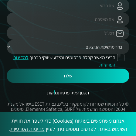
הריני מאשר קבלת פרסומים ומידע שיווקי בכפוף
למדינות
הפרטיות
שלח
תקנון האתר
פרטיות
נגישות
© כל הזכויות שמורות לקומסקיור בע"מ, נציגת ESET בישראל משנת
2004 והמפיצה הרשמית של Safetica, SURF ו-Element. סימנים
מסחריים אשר בשימוש באתר זה הינם סימנים מסחריים או מותגים
רשומים של החברות הרשומות.
אנחנו משתמשים בעוגיות (Cookies) כדי לשפר את חוויית
השימוש באתר. לפרטים נוספים ניתן לעיין
מדיניות הפרטיות
.