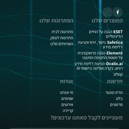
המוצרים שלנו
הפתרונות שלנו
ESET
-הגנה על החיים
פתרונות לבית
הדיגיטליים
פתרונות לעסק
Safetica
-ניטור, זיהוי ומניעת
השירותים שלנו
דליפות מידע
Element
-הגנה פרואקטיבית
על משטח התקיפה החיצוני
Ovalix.ai
-מניעת דליפת מידע
רגיש, בקרה ושליטה ביישומי AI
קטלוג
חדשות
אודות
מדיה סנטר
מי אנחנו
בלוג
שותפים
סרטונים
אירועים
קריירה
מעוניינים לקבל מאתנו עדכונים?