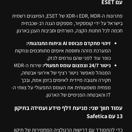
עם ESET
פתרונות ה-EDR, MDR ו-XDR של ESET, המיוצגים רשמית
בישראל על ידי קומסקיור, מספקים הגנה רב-שכבתית
חכמה לכל תחנות הקצה, השרתים וסביבות הענן בארגון.
זיהוי מתקדם מבוסס AI וניתוח התנהגותי:
המערכת מזהה וחוסמת איומים מתוחכמים ונוזקות
כופר עוד לפני שהם גורמים לנזק.
ניטור 24/7 וצמצום עומס תפעולי:
שירות ה-MDR
המנוהל מאפשר ניטור רציף של אירועי אבטחה,
חקירה ותגובה מיידית לאיומים בזמן אמת, ובכך
מפחית משמעותית את העומס התפעולי על צוותי ה-
IT והאבטחה הפנימיים של הארגון.
עמוד תווך שני: מניעת דלף מידע ועמידה בתיקון
13 עם Safetica
כדי להתמודד עם דרישות הרגולציה המחמירות של תיקון