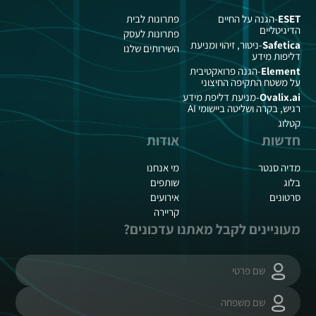
ESET
-הגנה על החיים
פתרונות לבית
הדיגיטליים
פתרונות לעסק
Safetica
-ניטור, זיהוי ומניעת
השירותים שלנו
דליפות מידע
Element
-הגנה פרואקטיבית
על משטח התקיפה החיצוני
Ovalix.ai
-מניעת דליפת מידע
רגיש, בקרה ושליטה ביישומי AI
קטלוג
חדשות
אודות
מדיה סנטר
מי אנחנו
בלוג
שותפים
סרטונים
אירועים
קריירה
מעוניינים לקבל מאתנו עדכונים?